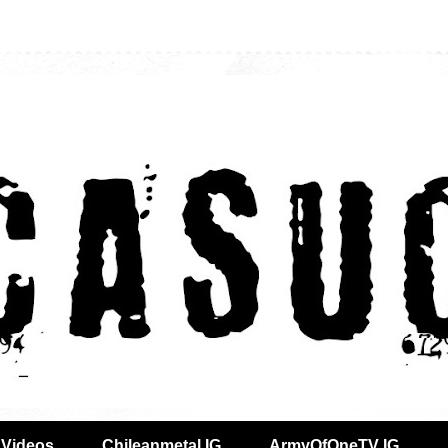
Videos
Chileanmetal IG
ArmyOfOneTV IG