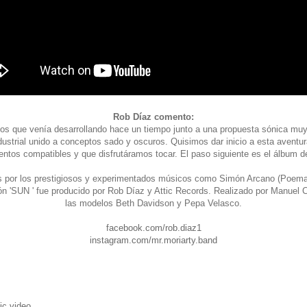
Rob Díaz comento:
s que venía desarrollando hace un tiempo junto a una propuesta sónica muy 
dustrial unido a conceptos sado y oscuros. Quisimos dar inicio a esta aventu
ntos compatibles y que disfrutáramos tocar. El paso siguiente es el álbum d
 por los prestigiosos y experimentados músicos como Simón Arcano (Poema 
ión 'SUN ' fue producido por Rob Díaz y Attic Records. Realizado por Manuel 
las modelos Beth Davidson y Pepa Velasco.
facebook.com/rob.diaz1
instagram.com/mr.moriarty.band
ic video