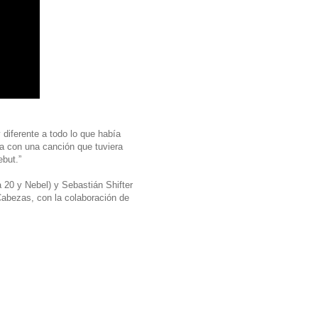
diferente a todo lo que había
ra con una canción que tuviera
ebut.”
20 y Nebel) y Sebastián Shifter
Cabezas, con la colaboración de