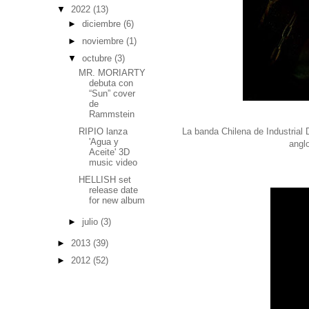
▼
2022
(13)
►
diciembre
(6)
►
noviembre
(1)
▼
octubre
(3)
MR. MORIARTY
debuta con
“Sun” cover
de
Rammstein
RIPIO lanza
La banda Chilena de Industrial
'Agua y
angl
Aceite' 3D
music video
HELLISH set
release date
for new album
►
julio
(3)
►
2013
(39)
►
2012
(52)