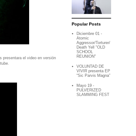
Popular Posts
Diciembre 01 -
Atomic
Aggressor/Torturer/
Death Yell "OLD
SCHOOL
REUNION"
 presentara el video en versión
tube.
VOLUNTAD DE
VIVIR presenta EP
“Sic Parvis Magna”
Mayo 19 -
PULVERIZED
SLAMMING FEST