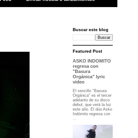
Buscar este blog
Featured Post
ASKO INDOMITO
regresa con
"Basura
Orgánica" lyric
video
El sencillo "Basura
Orgánica" es el tercer
adelanto de su disco
debut, que verá la luz
este año. El dúo Asko
Indómito regresa con
...