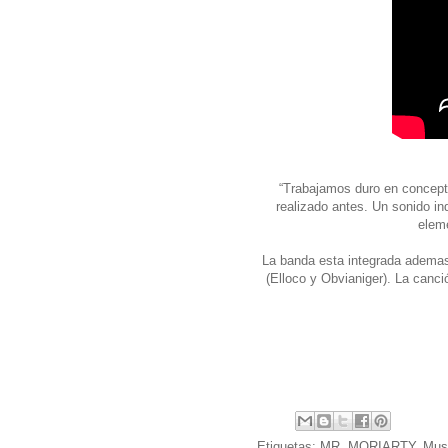
“Trabajamos duro en concepto
realizado antes. Un sonido in
eleme
La banda esta integrada ademas
(Elloco y Obvianiger). La canc
Etiquetas:
MR. MORIARTY
,
Mus