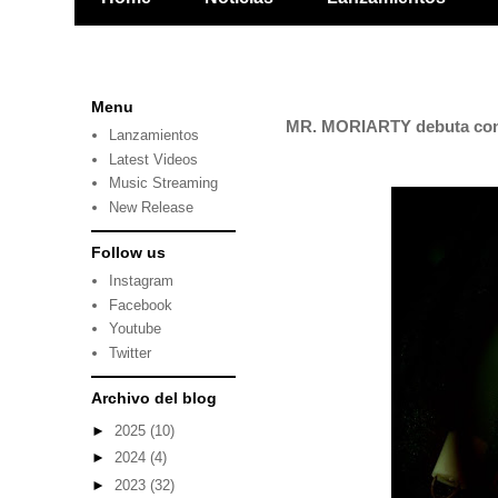
Menu
MR. MORIARTY debuta con
Lanzamientos
Latest Videos
Music Streaming
New Release
Follow us
Instagram
Facebook
Youtube
Twitter
Archivo del blog
►
2025
(10)
►
2024
(4)
►
2023
(32)