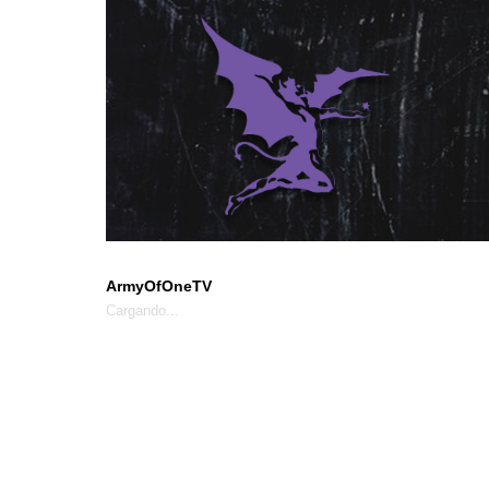
ArmyOfOneTV
Cargando...