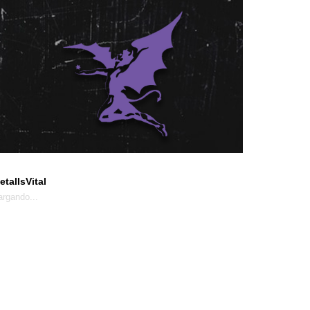
etalIsVital
argando...