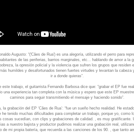
onaldo Augusto: “('Cães de Rua') es una alegoría, utilizando el perro para repre
abitantes de las periferias, barrios marginales, etc... hablando de amor a la g
breza, la opresión policial y la violencia que sufren los grupos que residen 
ás humildes y desafortunados tienen fuertes virtudes y levantan la cabeza y
ir a donde quieras”.
 este trabajo, el guitarrista Fernando Barbosa dice que: “grabar el EP fue re
do una experiencia tan completa con la música y espero que este EP muest
caminos para seguir transmitiendo el mensaje y haciendo sonido”.
da, la grabación del EP ‘Cães de Rua’: “fue un sueño hecho realidad. He estad
 he tenido muchas dificultades para completar un trabajo, porque yo, como 
s cosas sucedían, con clips y grabaciones de calidad. , es muy gratificante. 
ias a nuestro bajista y productor pudimos realizar una grabación real, utiliza
o de mi propia batería, que recuerda a las canciones de los 90. , que tanto 