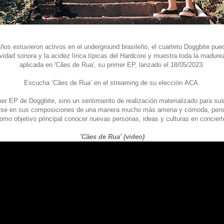
os estuvieron activos en el underground brasileño, el cuarteto Doggbite pue
vidad sonora y la acidez lírica típicas del Hardcore y muestra toda la madure
aplicada en 'Cães de Rua', su primer EP, lanzado el 18/05/2023.
Escucha ‘Cães de Rua’ en el streaming de su elección
ACA
.
mer EP de Doggbite, sino un sentimiento de realización materializado para su
rse en sus composiciones de una manera mucho más amena y cómoda, pero s
mo objetivo principal conocer nuevas personas, ideas y culturas en concierto
'Cães de Rua' (video)