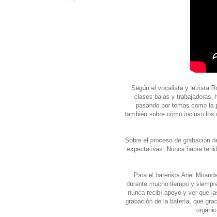
Según el vocalista y letrista R
clases bajas y trabajadoras, h
pasando por temas como la po
también sobre cómo incluso los m
Sobre el proceso de grabación de
expectativas. Nunca había teni
Para el baterista Ariel Miran
durante mucho tiempo y siempre
nunca recibí apoyo y ver que la
grabación de la batería, que grac
orgánic