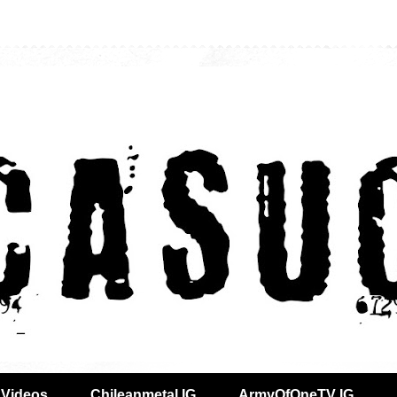
Videos
Chileanmetal IG
ArmyOfOneTV IG