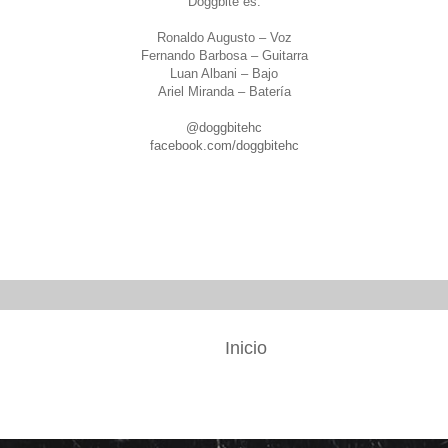
Doggbite es:
Ronaldo Augusto – Voz
Fernando Barbosa – Guitarra
Luan Albani – Bajo
Ariel Miranda – Batería
@doggbitehc
facebook.com/doggbitehc
Inicio