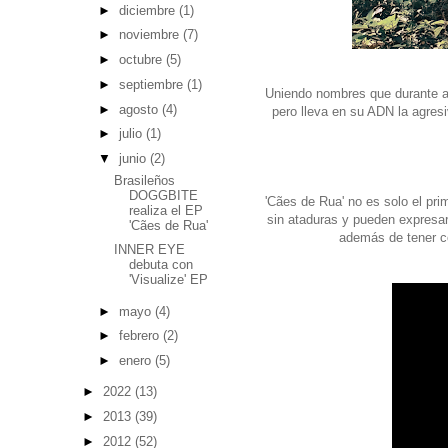
►
diciembre
(1)
►
noviembre
(7)
►
octubre
(5)
►
septiembre
(1)
Uniendo nombres que durante añ
►
agosto
(4)
pero lleva en su ADN la agresi
►
julio
(1)
▼
junio
(2)
Brasileños
DOGGBITE
'Cães de Rua' no es solo el pri
realiza el EP
sin ataduras y pueden expresa
'Cães de Rua'
además de tener co
INNER EYE
debuta con
'Visualize' EP
►
mayo
(4)
►
febrero
(2)
►
enero
(5)
►
2022
(13)
►
2013
(39)
►
2012
(52)