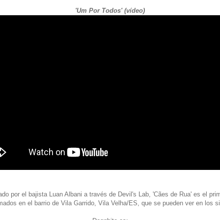
'Um Por Todos' (vídeo)
o por el bajista Luan Albani a través de Devil's Lab, 'Cães de Rua' es el pr
lmados en el barrio de Vila Garrido, Vila Velha/ES, que se pueden ver en los s