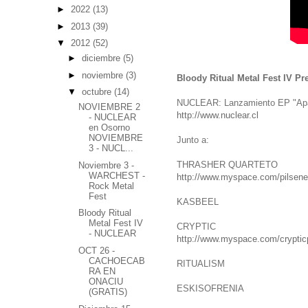
►
2022
(13)
►
2013
(39)
▼
2012
(52)
►
diciembre
(5)
►
noviembre
(3)
Bloody Ritual Metal Fest IV Pr
▼
octubre
(14)
NUCLEAR: Lanzamiento EP "Apá
NOVIEMBRE 2
http://www.nuclear.cl
- NUCLEAR
en Osorno
NOVIEMBRE
Junto a:
3 - NUCL...
THRASHER QUARTETO
Noviembre 3 -
WARCHEST -
http://www.myspace.com/pilsene
Rock Metal
Fest
KASBEEL
Bloody Ritual
Metal Fest IV
CRYPTIC
- NUCLEAR
http://www.myspace.com/crypticp
OCT 26 -
CACHOECAB
RITUALISM
RA EN
ONACIU
ESKISOFRENIA
(GRATIS)