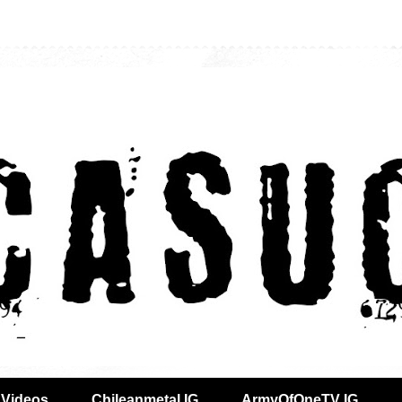
Videos
Chileanmetal IG
ArmyOfOneTV IG