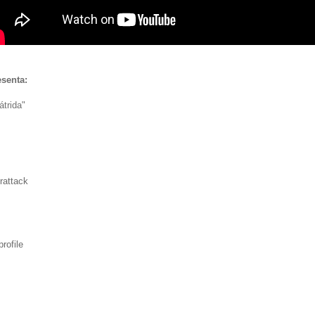
esenta:
trida"
rattack
rofile