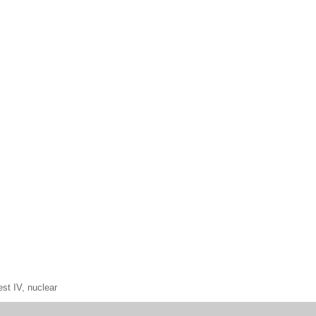
est IV
,
nuclear