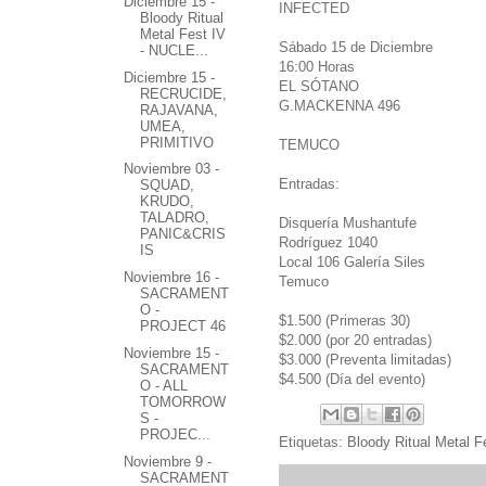
Diciembre 15 -
INFECTED
Bloody Ritual
Metal Fest IV
Sábado 15 de Diciembre
- NUCLE...
16:00 Horas
Diciembre 15 -
EL SÓTANO
RECRUCIDE,
G.MACKENNA 496
RAJAVANA,
UMEA,
PRIMITIVO
TEMUCO
Noviembre 03 -
Entradas:
SQUAD,
KRUDO,
TALADRO,
Disquería Mushantufe
PANIC&CRIS
Rodríguez 1040
IS
Local 106 Galería Siles
Noviembre 16 -
Temuco
SACRAMENT
O -
$1.500 (Primeras 30)
PROJECT 46
$2.000 (por 20 entradas)
Noviembre 15 -
$3.000 (Preventa limitadas)
SACRAMENT
$4.500 (Día del evento)
O - ALL
TOMORROW
S -
PROJEC...
Etiquetas:
Bloody Ritual Metal F
Noviembre 9 -
SACRAMENT